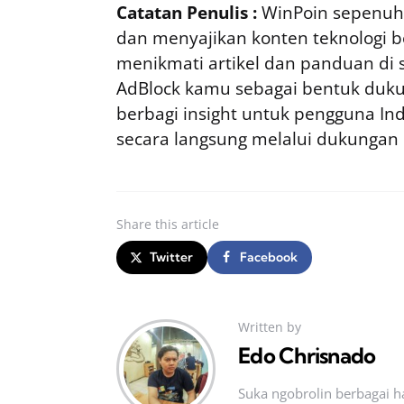
Catatan Penulis :
WinPoin sepenuhn
dan menyajikan konten teknologi be
menikmati artikel dan panduan di si
AdBlock kamu sebagai bentuk duku
berbagi insight untuk pengguna I
secara langsung melalui dukungan
Share
this article
Twitter
Facebook
Written by
Edo Chrisnado
Suka ngobrolin berbagai ha