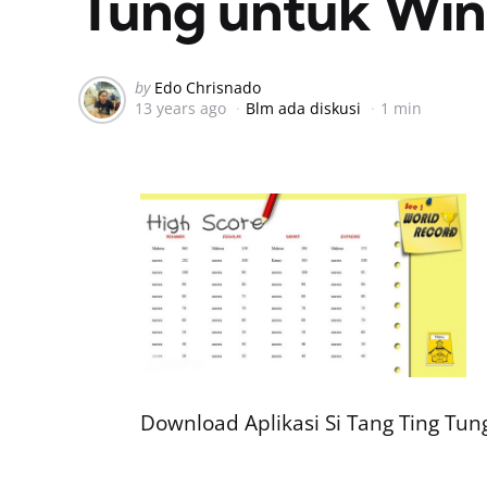
Tung untuk Win
Posted
by
Edo Chrisnado
13 years ago
Blm ada diskusi
1 min
by
Download Aplikasi Si Tang Ting Tu