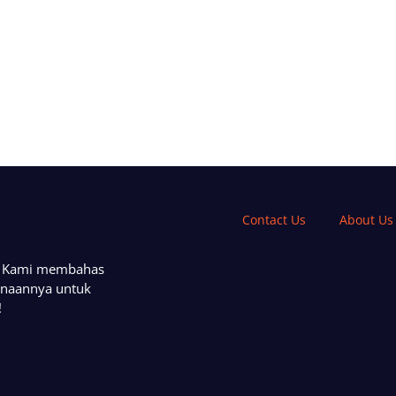
Contact Us
About Us
a. Kami membahas
unaannya untuk
!