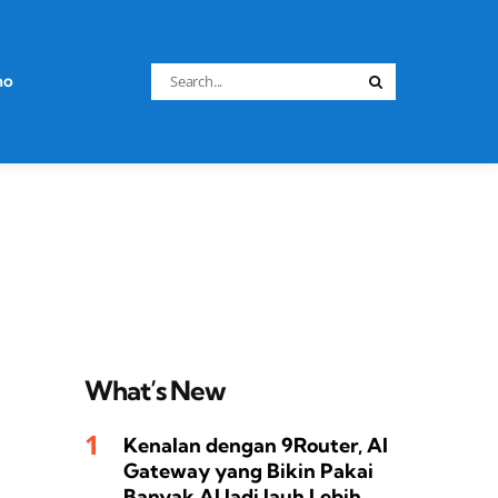
Search
no
Search
for:
What’s New
Kenalan dengan 9Router, AI
Gateway yang Bikin Pakai
Banyak AI Jadi Jauh Lebih