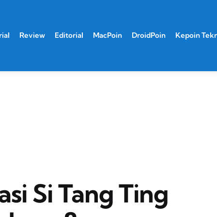
ial
Review
Editorial
MacPoin
DroidPoin
Kepoin Tek
si Si Tang Ting