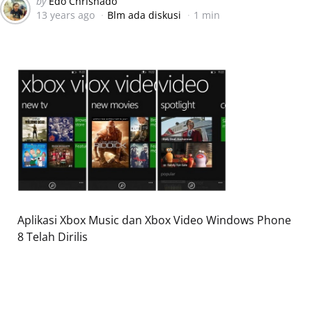
Posted
by
Edo Chrisnado
13 years ago
Blm ada diskusi
1 min
by
Aplikasi Xbox Music dan Xbox Video Windows Phone
8 Telah Dirilis