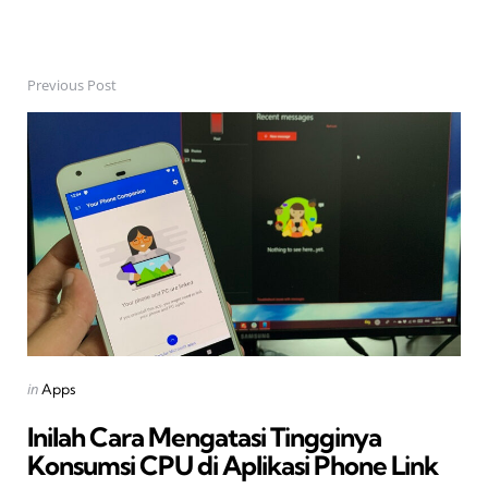
Previous Post
Post
navigation
Posted
in
Apps
in
Inilah Cara Mengatasi Tingginya
Konsumsi CPU di Aplikasi Phone Link