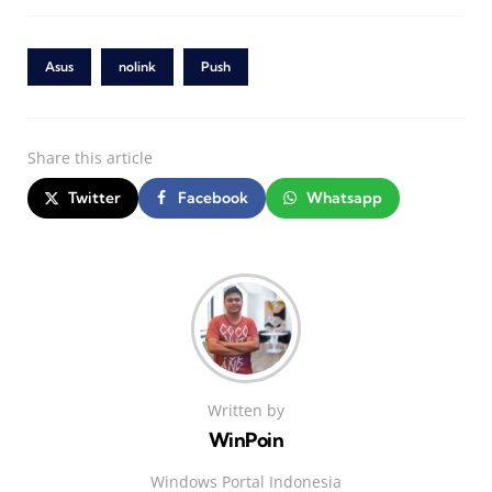
Asus
nolink
Push
Share
this article
Twitter
Facebook
Whatsapp
Written by
WinPoin
Windows Portal Indonesia