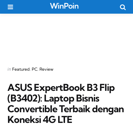
WinPoin
Menu
Searc
Categories
Posted
in
Featured
PC
Review
in
ASUS ExpertBook B3 Flip
(B3402): Laptop Bisnis
Convertible Terbaik dengan
Koneksi 4G LTE