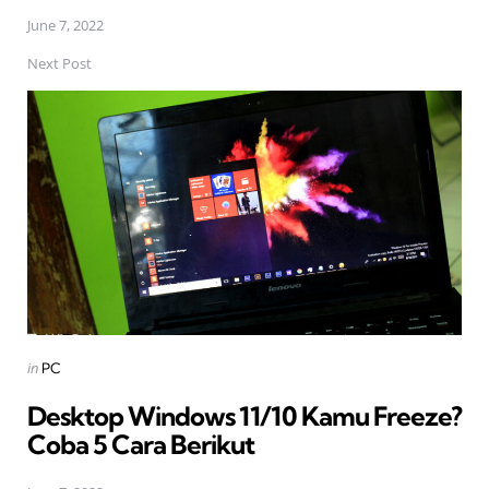
June 7, 2022
Next Post
Posted
in
PC
in
Desktop Windows 11/10 Kamu Freeze?
Coba 5 Cara Berikut