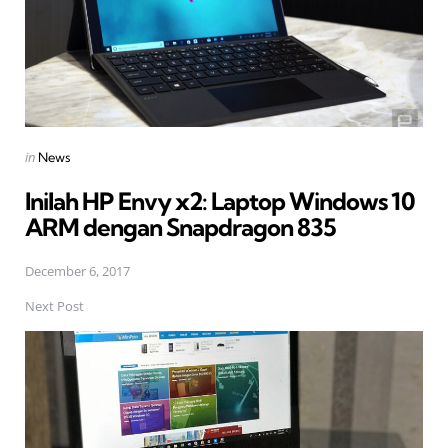
Posted
in
News
in
Inilah HP Envy x2: Laptop Windows 10
ARM dengan Snapdragon 835
December 6, 2017
Next Post