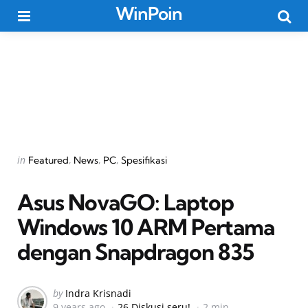
WinPoin
Menu
Searc
Categories
Posted
in
Featured
News
PC
Spesifikasi
in
Asus NovaGO: Laptop
Windows 10 ARM Pertama
dengan Snapdragon 835
Posted
by
Indra Krisnadi
9 years ago
26 Diskusi seru!
2 min
by