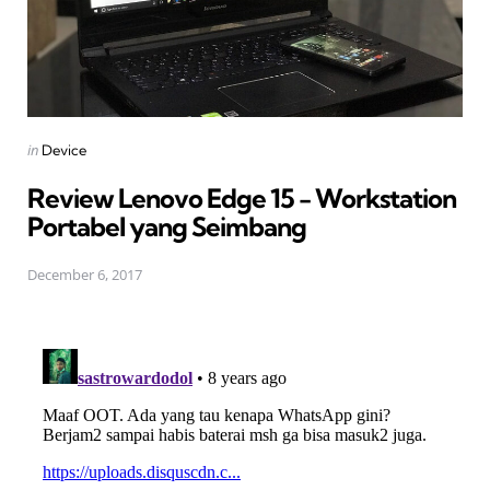
Posted
in
Device
in
Review Lenovo Edge 15 - Workstation
Portabel yang Seimbang
December 6, 2017