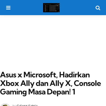
Menu
Searc
Asus x Microsoft, Hadirkan
Xbox Ally dan Ally X, Console
Gaming Masa Depan! 1
Posted
by
Gylang Satria