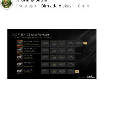
1 year ago
Blm ada diskusi
0 min
by