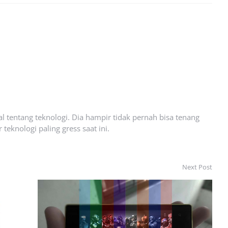
l tentang teknologi. Dia hampir tidak pernah bisa tenang
eknologi paling gress saat ini.
Next Post