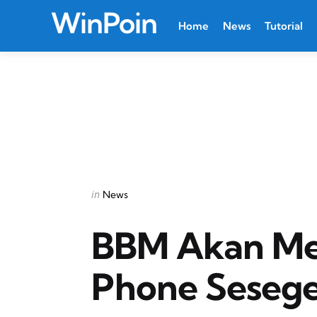
WinPoin
Home
News
Tutorial
Categories
Posted
in
News
in
BBM Akan Me
Phone Seseg