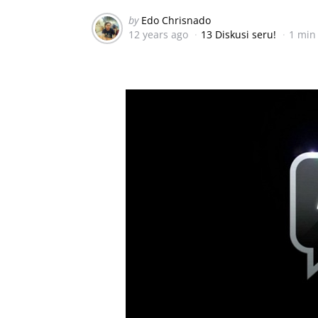
Posted
by
Edo Chrisnado
12 years ago
13 Diskusi seru!
1 min
by