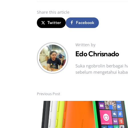
Share
this article
Twitter
Facebook
Written by
Edo Chrisnado
Suka ngobrolin berbagai ha
sebelum mengetahui kabar t
Previous Post
Post
navigation