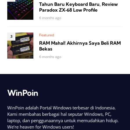
Tahun Baru Keyboard Baru, Review
Paradox ZX‑68 Low Profile
6 months ago
Featured
RAM Mahal! Akhirnya Saya Beli RAM
Bekas
6 months ago
WinPoin
WinPoin adalah Portal Windows terbesar di Indonesia.
Kami membahas berbagai hal seputar Windows, PC,
laptop, dan penggunaannya untuk memudahkan hidup.
We’re heaven for Windows users!