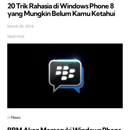
20 Trik Rahasia di Windows Phone 8
yang Mungkin Belum Kamu Ketahui
March 29, 2014
Next Post
Posted
in
News
in