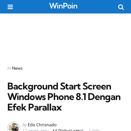
WinPoin
Menu
Searc
Categories
Posted
in
News
in
Background Start Screen
Windows Phone 8.1 Dengan
Efek Parallax
Posted
by
Edo Chrisnado
12 years ago
14 Diskusi seru!
1 min
by