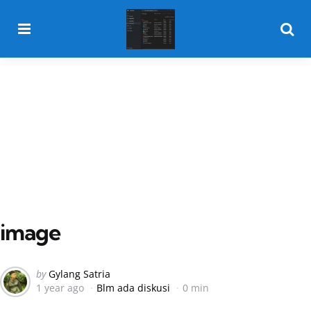
Menu
Searc
image
Posted
by
Gylang Satria
1 year ago
Blm ada diskusi
0 min
by