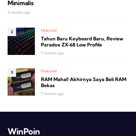
Minimalis
3 months ago
Featured
Tahun Baru Keyboard Baru, Review
Paradox ZX‑68 Low Profile
7 months ago
Featured
RAM Mahal! Akhirnya Saya Beli RAM
Bekas
7 months ago
WinPoin