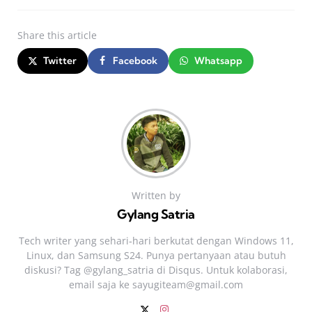
Share
this article
Twitter
Facebook
Whatsapp
Written by
Gylang Satria
Tech writer yang sehari‑hari berkutat dengan Windows 11,
Linux, dan Samsung S24. Punya pertanyaan atau butuh
diskusi? Tag @gylang_satria di Disqus. Untuk kolaborasi,
email saja ke
sayugiteam@gmail.com