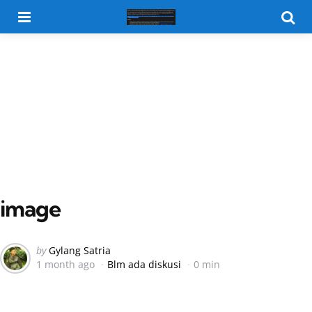
Menu
Searc
image
Posted
by
Gylang Satria
1 month ago
Blm ada diskusi
0 min
by