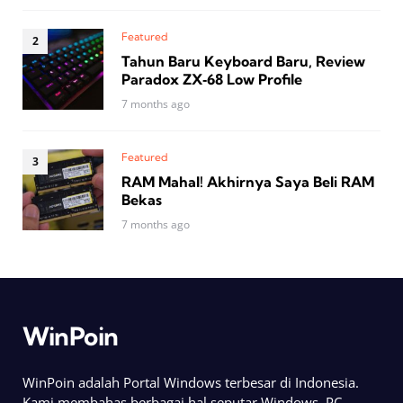
Featured
Tahun Baru Keyboard Baru, Review
Paradox ZX‑68 Low Profile
7 months ago
Featured
RAM Mahal! Akhirnya Saya Beli RAM
Bekas
7 months ago
WinPoin
WinPoin adalah Portal Windows terbesar di Indonesia.
Kami membahas berbagai hal seputar Windows, PC,