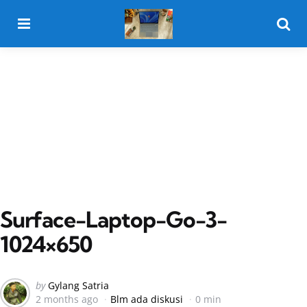
Menu
Searc
Surface-Laptop-Go-3-
1024×650
Posted
by
Gylang Satria
2 months ago
Blm ada diskusi
0 min
by