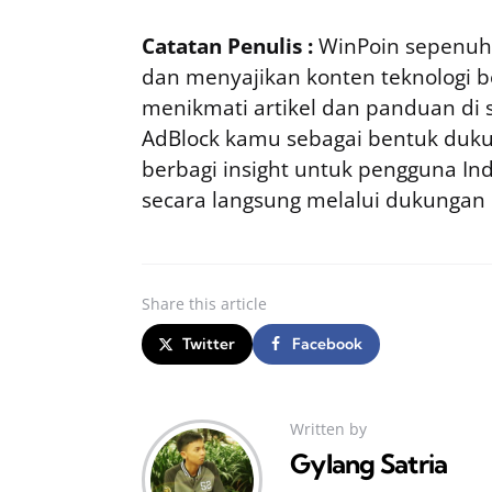
Catatan Penulis :
WinPoin sepenuhn
dan menyajikan konten teknologi be
menikmati artikel dan panduan di si
AdBlock kamu sebagai bentuk duku
berbagi insight untuk pengguna I
secara langsung melalui dukungan
Share
this article
Twitter
Facebook
Written by
Gylang Satria