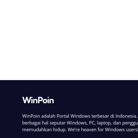
WinPoin
WinPoin adalah Portal Windows terbesar di Indonesi
berbagai hal seputar Windows, PC, laptop, dan pengg
memudahkan hidup. We’re heaven for Windows users