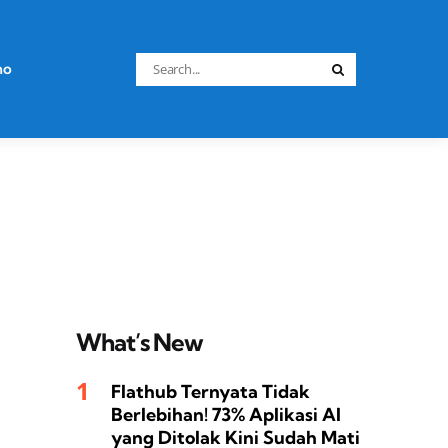
Search
no
Search
for:
What’s New
Flathub Ternyata Tidak
Berlebihan! 73% Aplikasi AI
yang Ditolak Kini Sudah Mati