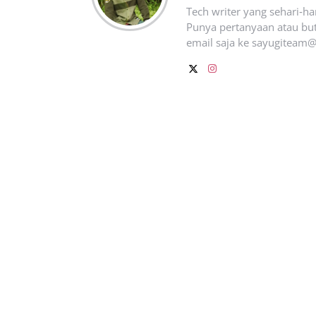
Tech writer yang sehari‑h
Punya pertanyaan atau but
email saja ke
sayugiteam@