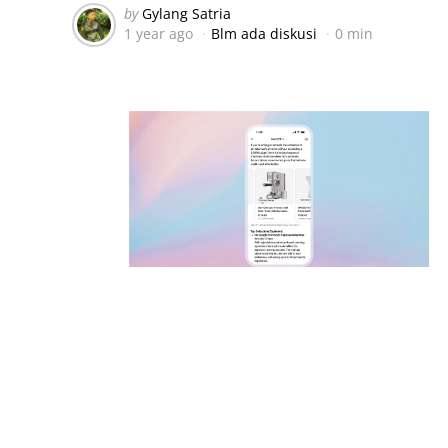
Posted
by
Gylang Satria
1 year ago
Blm ada diskusi
0 min
by