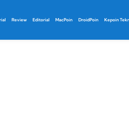
ial
Review
Editorial
MacPoin
DroidPoin
Kepoin Tek