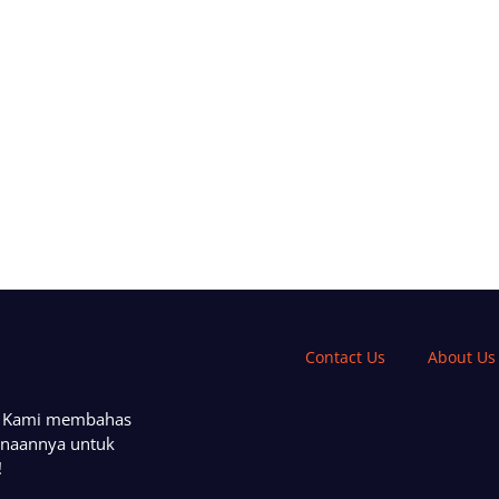
Contact Us
About Us
a. Kami membahas
unaannya untuk
!