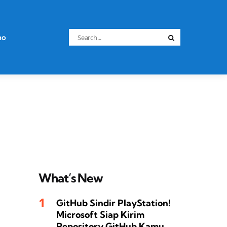
Search
no
Search
for:
What’s New
GitHub Sindir PlayStation!
Microsoft Siap Kirim
Repository GitHub Kamu