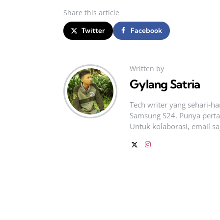
Share
this article
Twitter
Facebook
Written by
Gylang Satria
Tech writer yang sehari‑h
Samsung S24. Punya pertan
Untuk kolaborasi, email sa