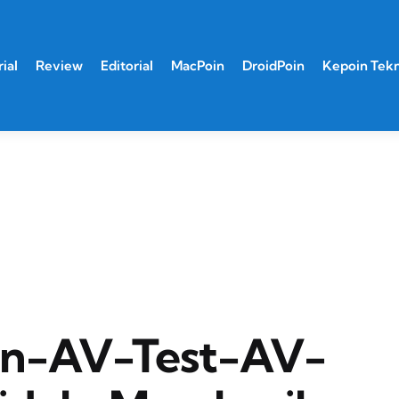
ial
Review
Editorial
MacPoin
DroidPoin
Kepoin Tek
n-AV-Test-AV-