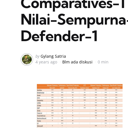
Comparatives-
Nilai-Sempurna
Defender-1
Posted
by
Gylang Satria
4 years ago
Blm ada diskusi
0 min
by