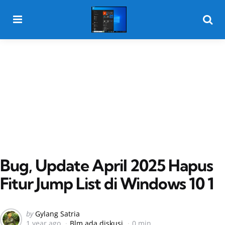
Menu
Searc
Bug, Update April 2025 Hapus
Fitur Jump List di Windows 10 1
Posted
by
Gylang Satria
1 year ago
Blm ada diskusi
0 min
by