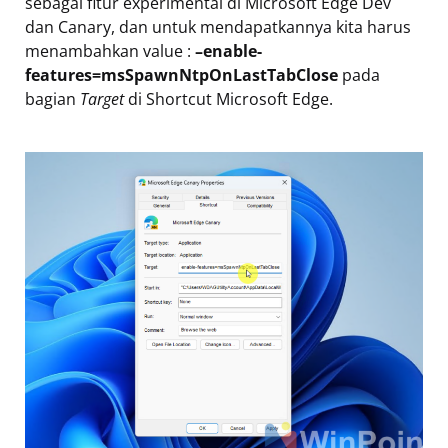
sebagai fitur experimental di Microsoft Edge Dev
dan Canary, dan untuk mendapatkannya kita harus
menambahkan value :
–enable-
features=msSpawnNtpOnLastTabClose
pada
bagian
Target
di Shortcut Microsoft Edge.