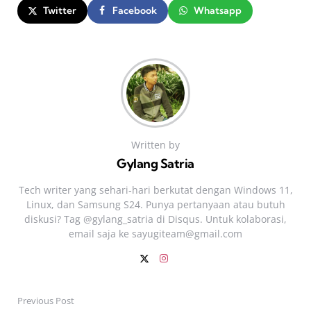
Twitter
Facebook
Whatsapp
Written by
Gylang Satria
Tech writer yang sehari‑hari berkutat dengan Windows 11,
Linux, dan Samsung S24. Punya pertanyaan atau butuh
diskusi? Tag @gylang_satria di Disqus. Untuk kolaborasi,
email saja ke
sayugiteam@gmail.com
Previous Post