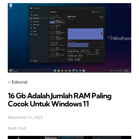
Post
navigation
Posted
in
Editorial
in
16 Gb Adalah Jumlah RAM Paling
Cocok Untuk Windows 11
December 11, 2023
Next Post