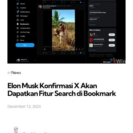
Posted
in
News
in
Elon Musk Konfirmasi X Akan
Dapatkan Fitur Search di Bookmark
December 12, 2023