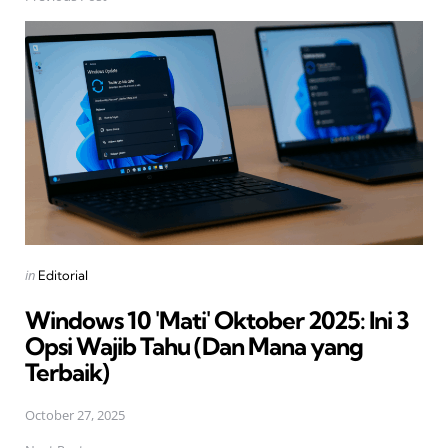
Post
navigation
Posted
in
Editorial
in
Windows 10 'Mati' Oktober 2025: Ini 3
Opsi Wajib Tahu (Dan Mana yang
Terbaik)
October 27, 2025