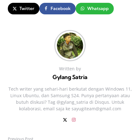
Twitter
Facebook
Whatsapp
Written by
Gylang Satria
Tech writer yang sehari‑hari berkutat dengan Windows 11,
Linux Ubuntu, dan Samsung S24. Punya pertanyaan atau
butuh diskusi? Tag @gylang_satria di Disqus. Untuk
kolaborasi, email saja ke
sayugiteam@gmail.com
Previous Post