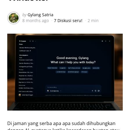
Posted
by
Gylang Satria
8 months ago
7 Diskusi seru!
2 min
by
Di jaman yang serba apa apa sudah dihubungkan