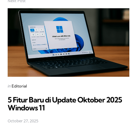
Next Post
Posted
in
Editorial
in
5 Fitur Baru di Update Oktober 2025
Windows 11
October 27, 2025