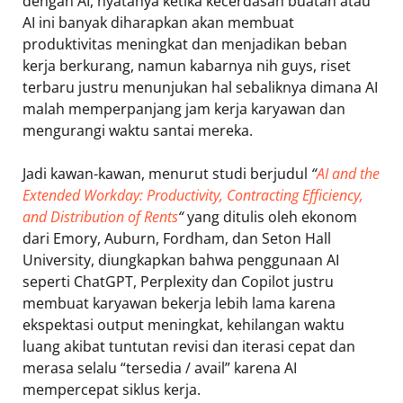
dengan AI, nyatanya ketika kecerdasan buatan atau
AI ini banyak diharapkan akan membuat
produktivitas meningkat dan menjadikan beban
kerja berkurang, namun kabarnya nih guys, riset
terbaru justru menunjukan hal sebaliknya dimana AI
malah memperpanjang jam kerja karyawan dan
mengurangi waktu santai mereka.
Jadi kawan-kawan, menurut studi berjudul
“
AI and the
Extended Workday: Productivity, Contracting Efficiency,
and Distribution of Rents
“
yang ditulis oleh ekonom
dari Emory, Auburn, Fordham, dan Seton Hall
University, diungkapkan bahwa penggunaan AI
seperti ChatGPT, Perplexity dan Copilot justru
membuat karyawan bekerja lebih lama karena
ekspektasi output meningkat, kehilangan waktu
luang akibat tuntutan revisi dan iterasi cepat dan
merasa selalu “tersedia / avail” karena AI
mempercepat siklus kerja.