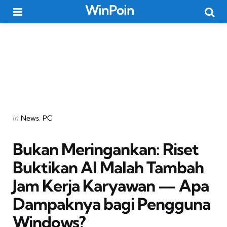
WinPoin
Menu
Searc
Categories
Posted
in
News
PC
in
Bukan Meringankan: Riset
Buktikan AI Malah Tambah
Jam Kerja Karyawan — Apa
Dampaknya bagi Pengguna
Windows?