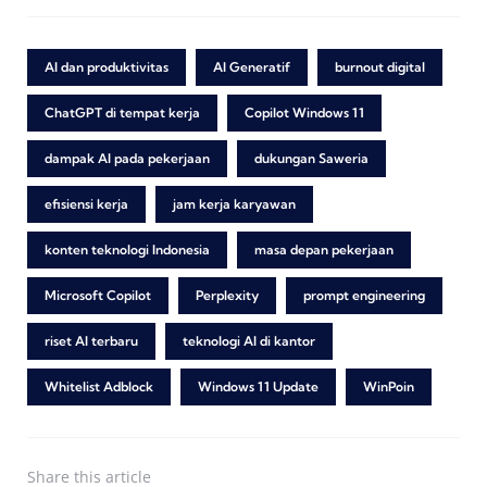
AI dan produktivitas
AI Generatif
burnout digital
ChatGPT di tempat kerja
Copilot Windows 11
dampak AI pada pekerjaan
dukungan Saweria
efisiensi kerja
jam kerja karyawan
konten teknologi Indonesia
masa depan pekerjaan
Microsoft Copilot
Perplexity
prompt engineering
riset AI terbaru
teknologi AI di kantor
Whitelist Adblock
Windows 11 Update
WinPoin
Share
this article