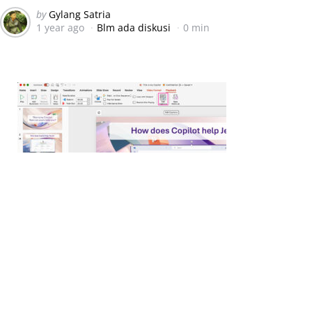
Posted
by
Gylang Satria
1 year ago
Blm ada diskusi
0 min
by