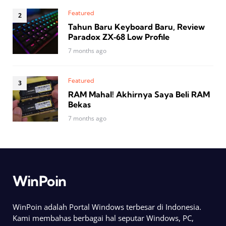
Featured
Tahun Baru Keyboard Baru, Review
Paradox ZX‑68 Low Profile
7 months ago
Featured
RAM Mahal! Akhirnya Saya Beli RAM
Bekas
7 months ago
WinPoin
WinPoin adalah Portal Windows terbesar di Indonesia.
Kami membahas berbagai hal seputar Windows, PC,