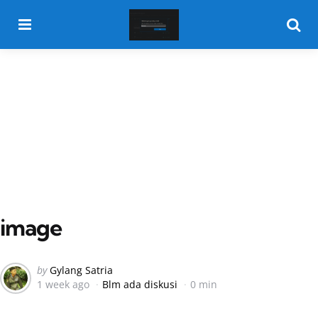
Menu
Searc
image
Posted
by
Gylang Satria
1 week ago
Blm ada diskusi
0 min
by