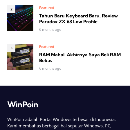
Featured
Tahun Baru Keyboard Baru, Review
Paradox ZX‑68 Low Profile
6 months ago
Featured
RAM Mahal! Akhirnya Saya Beli RAM
Bekas
6 months ago
WinPoin
WinPoin adalah Portal Windows terbesar di Indonesia.
Kami membahas berbagai hal seputar Windows, PC,