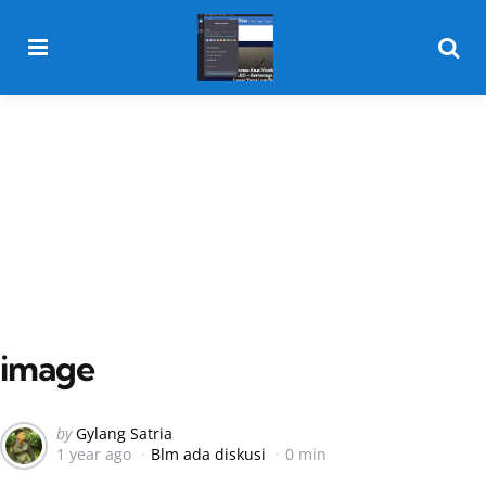
Menu
Searc
image
Posted
by
Gylang Satria
1 year ago
Blm ada diskusi
0 min
by