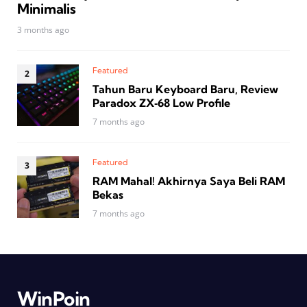
Minimalis
3 months ago
Featured
Tahun Baru Keyboard Baru, Review
Paradox ZX‑68 Low Profile
7 months ago
Featured
RAM Mahal! Akhirnya Saya Beli RAM
Bekas
7 months ago
WinPoin