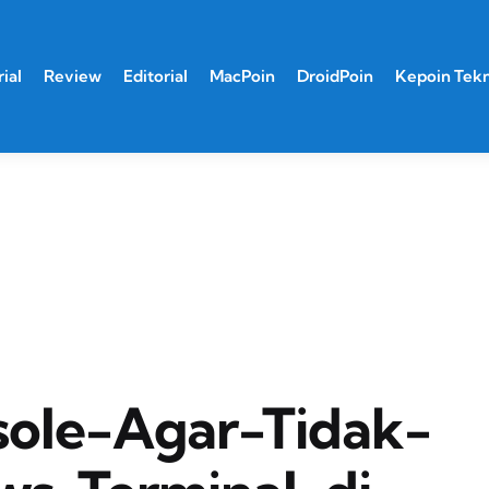
ial
Review
Editorial
MacPoin
DroidPoin
Kepoin Tek
ole-Agar-Tidak-