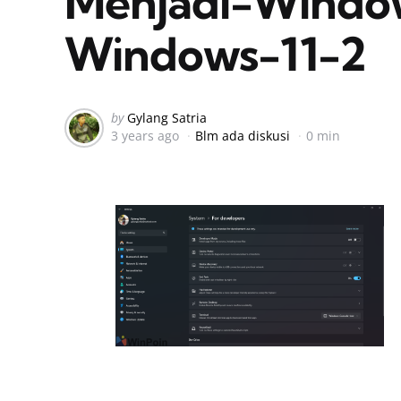
Menjadi-Window
Windows-11-2
Posted
by
Gylang Satria
3 years ago
Blm ada diskusi
0 min
by