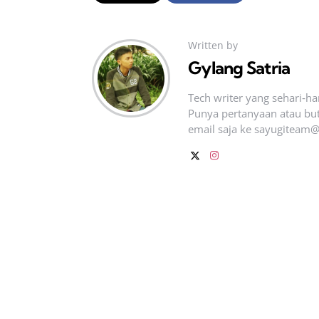
Written by
Gylang Satria
Tech writer yang sehari‑h
Punya pertanyaan atau but
email saja ke
sayugiteam@