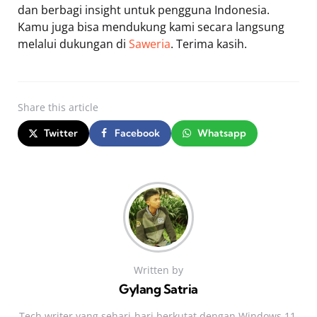
dan berbagi insight untuk pengguna Indonesia.
Kamu juga bisa mendukung kami secara langsung
melalui dukungan di
Saweria
. Terima kasih.
Share
this article
Twitter
Facebook
Whatsapp
Written by
Gylang Satria
Tech writer yang sehari‑hari berkutat dengan Windows 11,