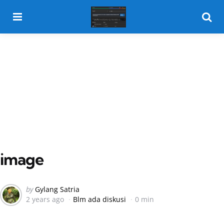
Menu
Searc
image
Posted
by
Gylang Satria
2 years ago
Blm ada diskusi
0 min
by