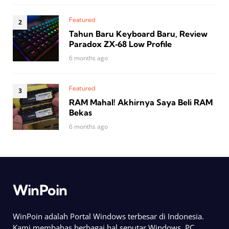
Featured
Tahun Baru Keyboard Baru, Review
Paradox ZX‑68 Low Profile
6 months ago
Featured
RAM Mahal! Akhirnya Saya Beli RAM
Bekas
6 months ago
WinPoin
WinPoin adalah Portal Windows terbesar di Indonesia.
Kami membahas berbagai hal seputar Windows, PC,