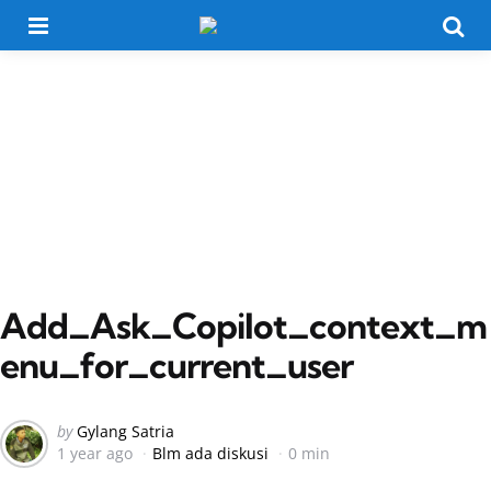
Menu
Searc
Add_Ask_Copilot_context_m
enu_for_current_user
Posted
by
Gylang Satria
1 year ago
Blm ada diskusi
0 min
by