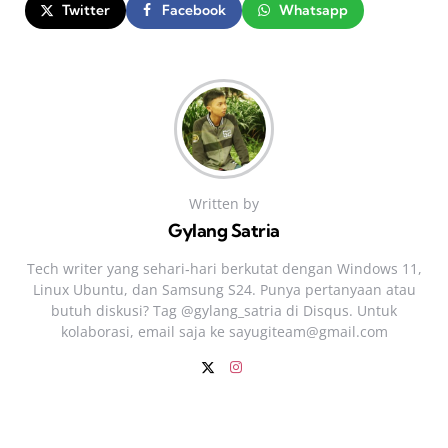
Twitter
Facebook
Whatsapp
Written by
Gylang Satria
Tech writer yang sehari‑hari berkutat dengan Windows 11,
Linux Ubuntu, dan Samsung S24. Punya pertanyaan atau
butuh diskusi? Tag @gylang_satria di Disqus. Untuk
kolaborasi, email saja ke
sayugiteam@gmail.com