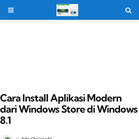
Menu
Searc
Cara Install Aplikasi Modern
dari Windows Store di Windows
8.1
Posted
by
Edo Chrisnado