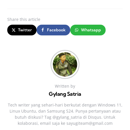
Share
this article
Twitter
Facebook
Whatsapp
Written by
Gylang Satria
Tech writer yang sehari‑hari berkutat dengan Windows 11,
Linux Ubuntu, dan Samsung S24. Punya pertanyaan atau
butuh diskusi? Tag @gylang_satria di Disqus. Untuk
kolaborasi, email saja ke
sayugiteam@gmail.com