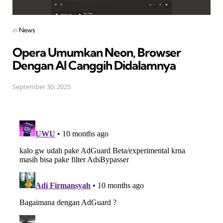
Posted
in
News
in
Opera Umumkan Neon, Browser
Dengan AI Canggih Didalamnya
September 30, 2025