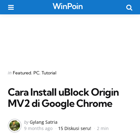
WinPoin
Menu
Searc
Categories
Posted
in
Featured
PC
Tutorial
in
Cara Install uBlock Origin
MV2 di Google Chrome
Posted
by
Gylang Satria
9 months ago
15 Diskusi seru!
2 min
by