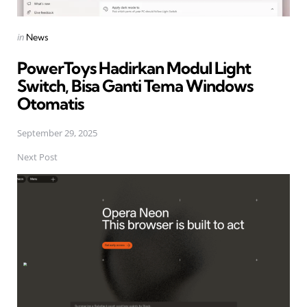
Posted
in
News
in
PowerToys Hadirkan Modul Light
Switch, Bisa Ganti Tema Windows
Otomatis
September 29, 2025
Next Post