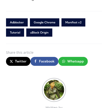
Adblocker
Google Chrome
Manifest v2
Tutorial
uBlock Origin
Share
this article
Twitter
Facebook
Whatsapp
Written by