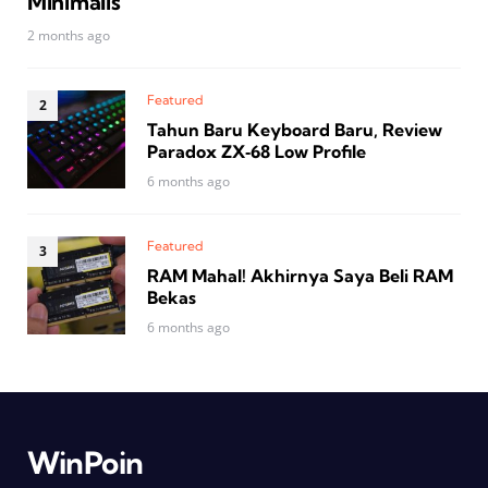
Minimalis
2 months ago
Featured
Tahun Baru Keyboard Baru, Review
Paradox ZX‑68 Low Profile
6 months ago
Featured
RAM Mahal! Akhirnya Saya Beli RAM
Bekas
6 months ago
WinPoin