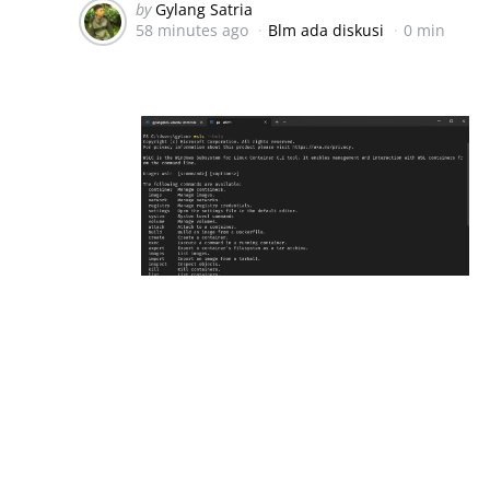
Posted
by
Gylang Satria
58 minutes ago
Blm ada diskusi
0 min
by