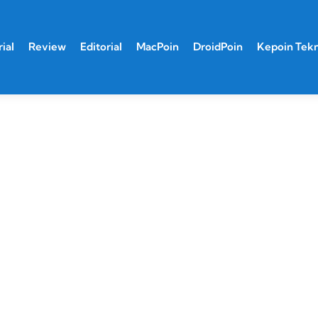
ial
Review
Editorial
MacPoin
DroidPoin
Kepoin Tek