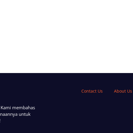
Contact Us
About Us
a. Kami membahas
unaannya untuk
!