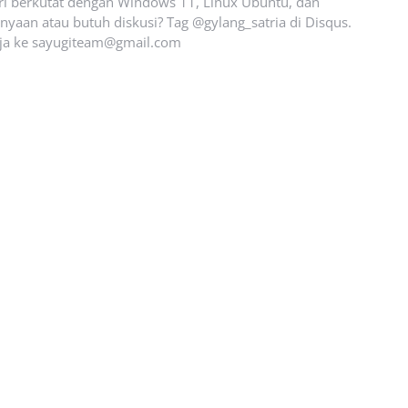
ari berkutat dengan Windows 11, Linux Ubuntu, dan
yaan atau butuh diskusi? Tag @gylang_satria di Disqus.
ja ke
sayugiteam@gmail.com