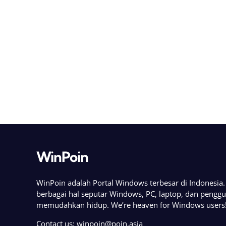
WinPoin
WinPoin adalah Portal Windows terbesar di Indonesi
berbagai hal seputar Windows, PC, laptop, dan pengg
memudahkan hidup. We’re heaven for Windows users
Contact us:
winpoin@poin.asia