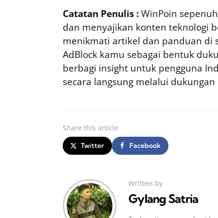
Catatan Penulis :
WinPoin sepenuhn
dan menyajikan konten teknologi be
menikmati artikel dan panduan di si
AdBlock kamu sebagai bentuk duku
berbagi insight untuk pengguna I
secara langsung melalui dukungan
Share
this article
Twitter
Facebook
Written by
Gylang Satria