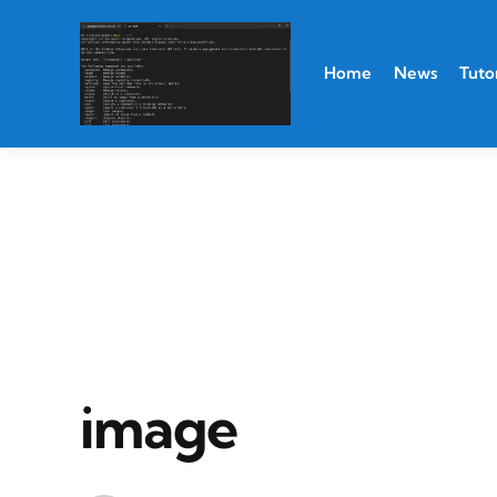
Home
News
Tutor
image