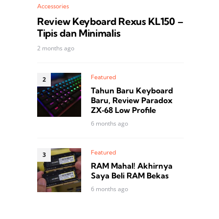
Accessories
Review Keyboard Rexus KL150 –
Tipis dan Minimalis
2 months ago
Featured
Tahun Baru Keyboard
Baru, Review Paradox
ZX‑68 Low Profile
6 months ago
Featured
RAM Mahal! Akhirnya
Saya Beli RAM Bekas
6 months ago