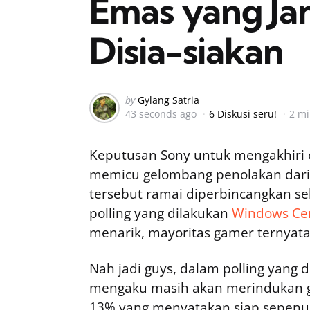
Emas yang Ja
Disia-siakan
Posted
by
Gylang Satria
43 seconds ago
6 Diskusi seru!
2 m
by
Keputusan Sony untuk mengakhiri 
memicu gelombang penolakan dar
tersebut ramai diperbincangkan se
polling yang dilakukan
Windows Cen
menarik, mayoritas gamer ternyata
Nah jadi guys, dalam polling yang 
mengaku masih akan merindukan ga
13% yang menyatakan siap sepenuh