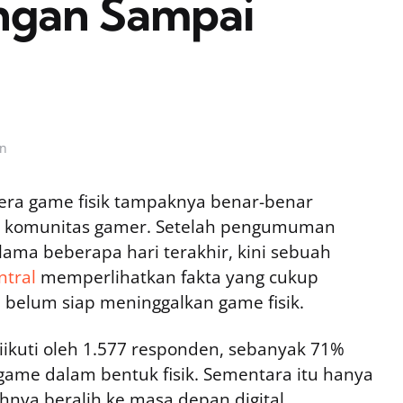
ngan Sampai
in
era game fisik tampaknya benar-benar
i komunitas gamer. Setelah pengumuman
lama beberapa hari terakhir, kini sebuah
tral
memperlihatkan fakta yang cukup
 belum siap meninggalkan game fisik.
diikuti oleh 1.577 responden, sebanyak 71%
me dalam bentuk fisik. Sementara itu hanya
nya beralih ke masa depan digital,