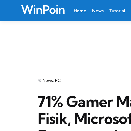
WinPoin
Home
News
Tutorial
Categories
Posted
in
News
PC
in
71% Gamer Ma
Fisik, Micros