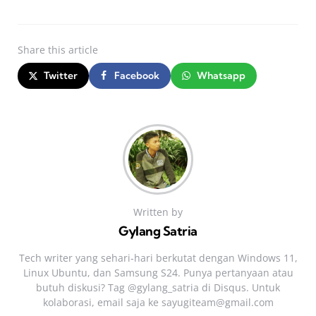
Share
this article
Twitter
Facebook
Whatsapp
Written by
Gylang Satria
Tech writer yang sehari‑hari berkutat dengan Windows 11,
Linux Ubuntu, dan Samsung S24. Punya pertanyaan atau
butuh diskusi? Tag @gylang_satria di Disqus. Untuk
kolaborasi, email saja ke
sayugiteam@gmail.com