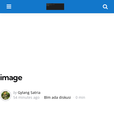
Menu
Searc
image
Posted
by
Gylang Satria
54 minutes ago
Blm ada diskusi
0 min
by