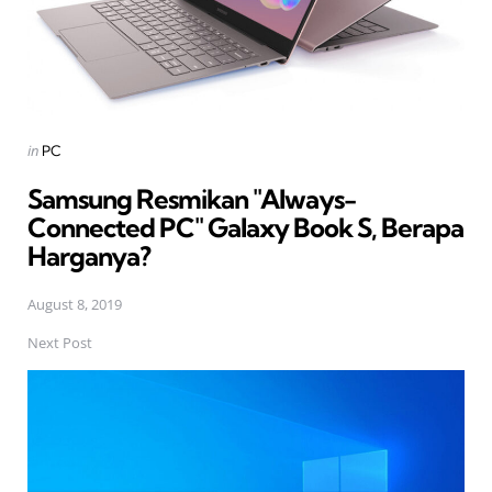
Posted
in
PC
in
Samsung Resmikan "Always-
Connected PC" Galaxy Book S, Berapa
Harganya?
August 8, 2019
Next Post