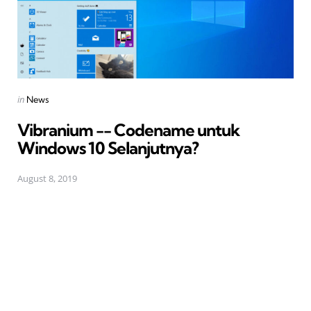
Posted
in
News
in
Vibranium -- Codename untuk
Windows 10 Selanjutnya?
August 8, 2019