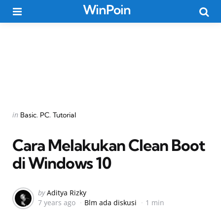
WinPoin
Menu
Searc
Categories
Posted
in
Basic
PC
Tutorial
in
Cara Melakukan Clean Boot
di Windows 10
Posted
by
Aditya Rizky
7 years ago
Blm ada diskusi
1 min
by