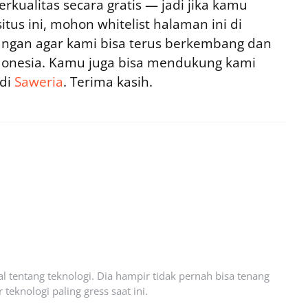
rkualitas secara gratis — jadi jika kamu
tus ini, mohon whitelist halaman ini di
ngan agar kami bisa terus berkembang dan
ndonesia. Kamu juga bisa mendukung kami
 di
Saweria
. Terima kasih.
l tentang teknologi. Dia hampir tidak pernah bisa tenang
eknologi paling gress saat ini.