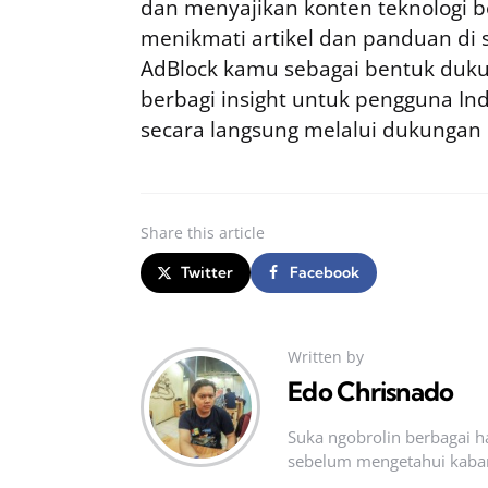
dan menyajikan konten teknologi be
menikmati artikel dan panduan di si
AdBlock kamu sebagai bentuk duku
berbagi insight untuk pengguna I
secara langsung melalui dukungan
Share
this article
Twitter
Facebook
Written by
Edo Chrisnado
Suka ngobrolin berbagai ha
sebelum mengetahui kabar t