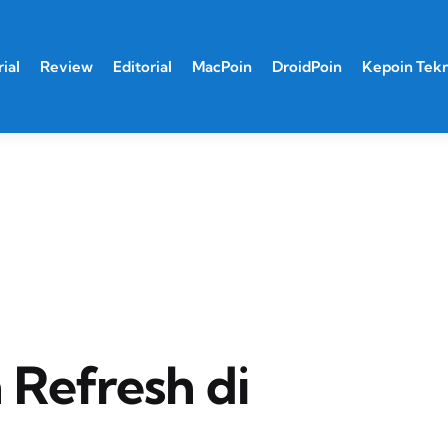
ial
Review
Editorial
MacPoin
DroidPoin
Kepoin Tek
Refresh di