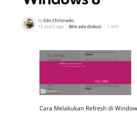
Posted
by
Edo Chrisnado
13 years ago
Blm ada diskusi
1 min
by
Cara Melakukan Refresh di Window