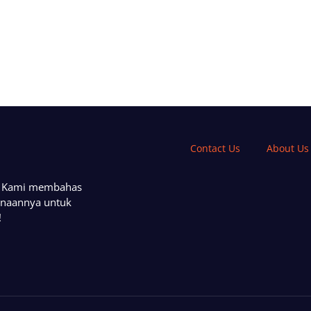
Contact Us
About Us
a. Kami membahas
unaannya untuk
!