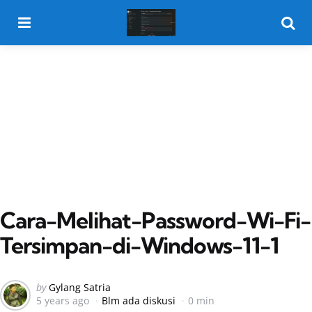
Menu
Searc
Cara-Melihat-Password-Wi-Fi-
Tersimpan-di-Windows-11-1
Posted
by
Gylang Satria
5 years ago
Blm ada diskusi
0 min
by