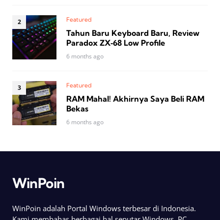
Featured
Tahun Baru Keyboard Baru, Review
Paradox ZX‑68 Low Profile
6 months ago
Featured
RAM Mahal! Akhirnya Saya Beli RAM
Bekas
6 months ago
WinPoin
WinPoin adalah Portal Windows terbesar di Indonesia.
Kami membahas berbagai hal seputar Windows, PC,