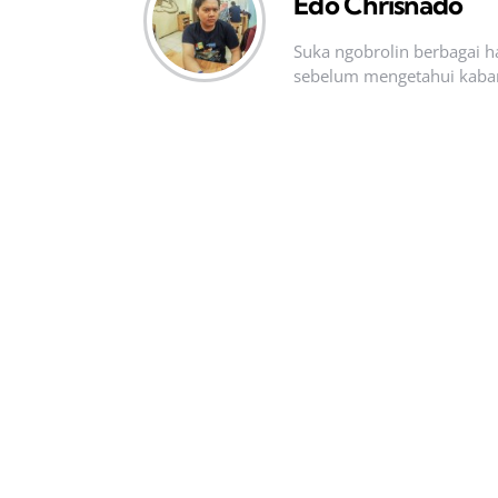
Edo Chrisnado
Suka ngobrolin berbagai ha
sebelum mengetahui kabar t