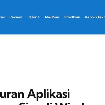
ial
Review
Editorial
MacPoin
DroidPoin
Kepoin Tek
uran Aplikasi