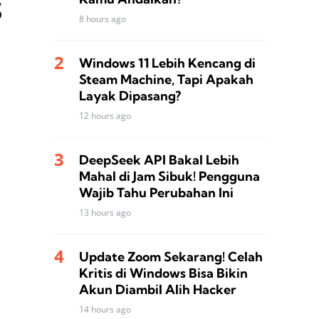
s
8 hours ago
Windows 11 Lebih Kencang di
Steam Machine, Tapi Apakah
Layak Dipasang?
12 hours ago
DeepSeek API Bakal Lebih
Mahal di Jam Sibuk! Pengguna
Wajib Tahu Perubahan Ini
13 hours ago
Update Zoom Sekarang! Celah
Kritis di Windows Bisa Bikin
Akun Diambil Alih Hacker
14 hours ago