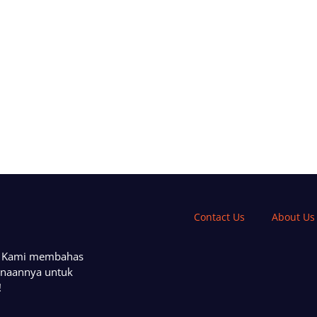
Contact Us
About Us
a. Kami membahas
unaannya untuk
!