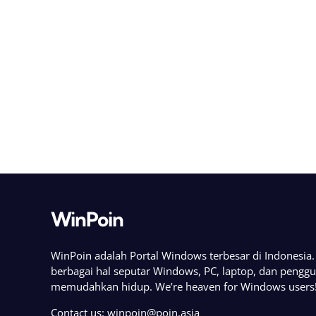
WinPoin
WinPoin adalah Portal Windows terbesar di Indonesi
berbagai hal seputar Windows, PC, laptop, dan pengg
memudahkan hidup. We’re heaven for Windows users
Contact us:
winpoin@poin.asia