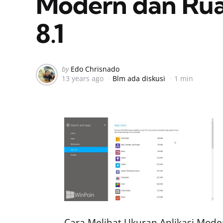
Modern dan Rua
8.1
Posted
by
Edo Chrisnado
13 years ago
Blm ada diskusi
1 min
by
Cara Melihat Ukuran Aplikasi Mode