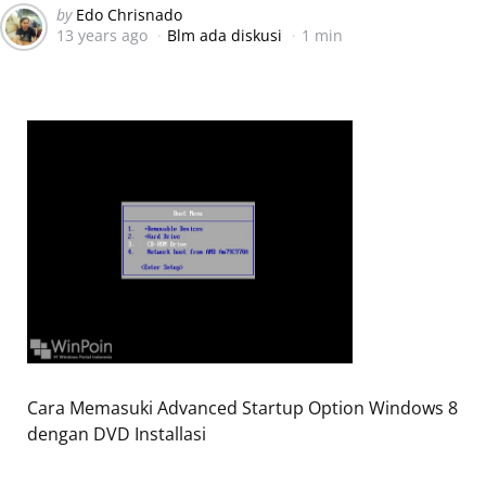
Posted
by
Edo Chrisnado
13 years ago
Blm ada diskusi
1 min
by
Cara Memasuki Advanced Startup Option Windows 8
dengan DVD Installasi