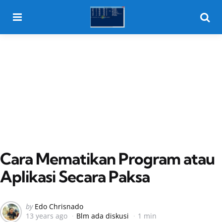
Menu
Searc
Cara Mematikan Program atau
Aplikasi Secara Paksa
Posted
by
Edo Chrisnado
13 years ago
Blm ada diskusi
1 min
by