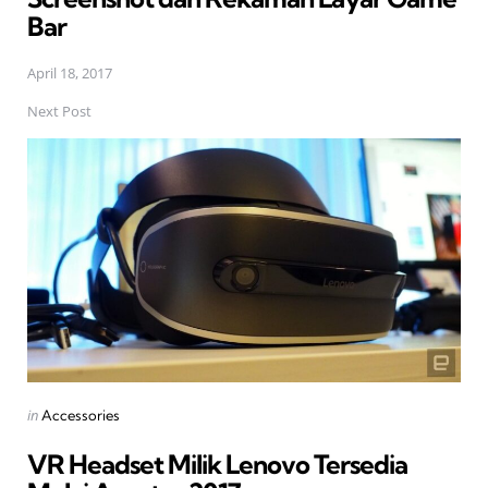
Bar
April 18, 2017
Next Post
Posted
in
Accessories
in
VR Headset Milik Lenovo Tersedia