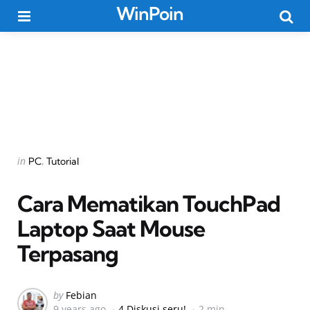
WinPoin
Menu
Searc
Categories
Posted
in
PC
Tutorial
in
Cara Mematikan TouchPad
Laptop Saat Mouse
Terpasang
Posted
by
Febian
9 years ago
4 Diskusi seru!
2 min
by