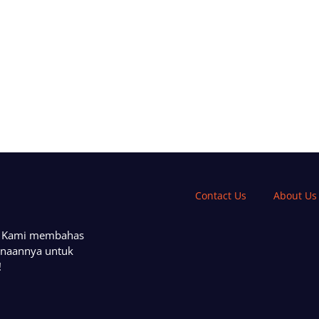
Contact Us
About Us
a. Kami membahas
unaannya untuk
!