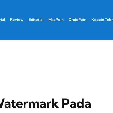
ial
Review
Editorial
MacPoin
DroidPoin
Kepoin Tek
Watermark Pada