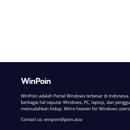
WinPoin
WinPoin adalah Portal Windows terbesar di Indonesi
berbagai hal seputar Windows, PC, laptop, dan pengg
memudahkan hidup. We’re heaven for Windows users
Contact us:
winpoin@poin.asia