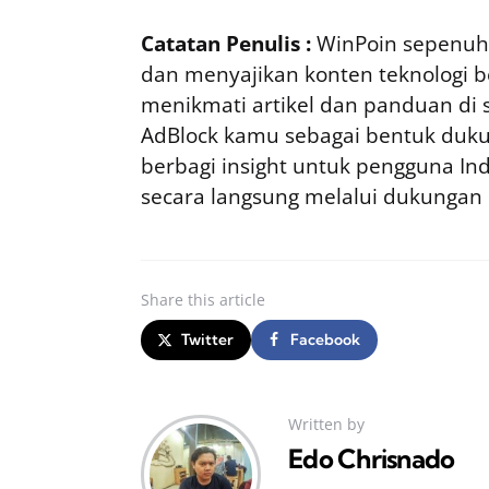
Catatan Penulis :
WinPoin sepenuhn
dan menyajikan konten teknologi be
menikmati artikel dan panduan di si
AdBlock kamu sebagai bentuk duku
berbagi insight untuk pengguna I
secara langsung melalui dukungan
Share
this article
Twitter
Facebook
Written by
Edo Chrisnado