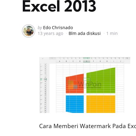
Excel 2013
Posted
by
Edo Chrisnado
13 years ago
Blm ada diskusi
1 min
by
Cara Memberi Watermark Pada Exc