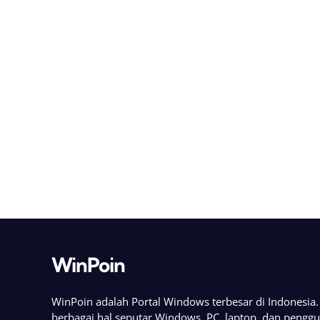
WinPoin
WinPoin adalah Portal Windows terbesar di Indonesi
berbagai hal seputar Windows, PC, laptop, dan pengg