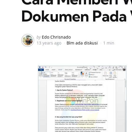
Dokumen Pada 
Posted
by
Edo Chrisnado
13 years ago
Blm ada diskusi
1 min
by