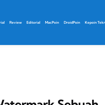
ial
Review
Editorial
MacPoin
DroidPoin
Kepoin Tek
Watermark Sebuah