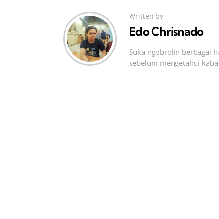
Written by
Edo Chrisnado
Suka ngobrolin berbagai ha
sebelum mengetahui kabar t