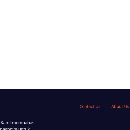
Contact Us
About Us
a. Kami membahas
unaannya untuk