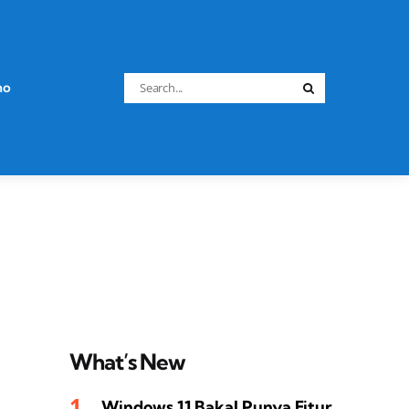
Search
no
Search
for:
What’s New
Windows 11 Bakal Punya Fitur