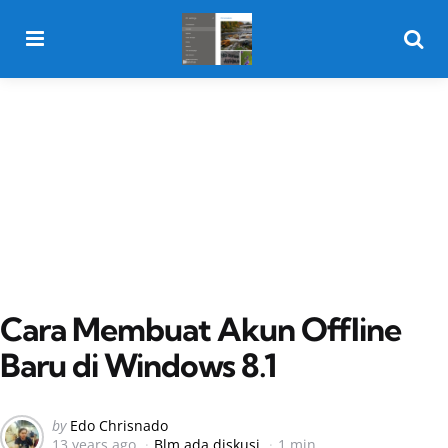
Menu
Searc
Cara Membuat Akun Offline
Baru di Windows 8.1
Posted
by
Edo Chrisnado
13 years ago
Blm ada diskusi
1 min
by