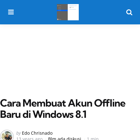
Menu
Searc
Cara Membuat Akun Offline
Baru di Windows 8.1
Posted
by
Edo Chrisnado
13 years ago
Blm ada diskusi
1 min
by