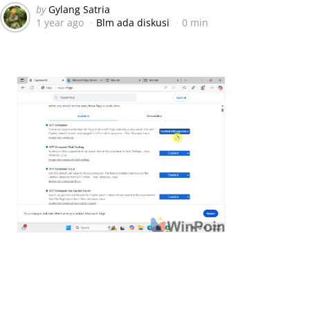
Posted
by
Gylang Satria
1 year ago
Blm ada diskusi
0 min
by