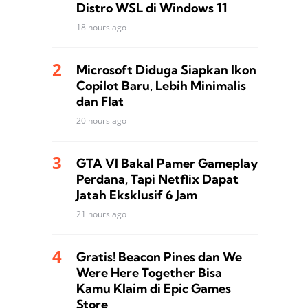
Distro WSL di Windows 11
18 hours ago
Microsoft Diduga Siapkan Ikon
Copilot Baru, Lebih Minimalis
dan Flat
20 hours ago
GTA VI Bakal Pamer Gameplay
Perdana, Tapi Netflix Dapat
Jatah Eksklusif 6 Jam
21 hours ago
Gratis! Beacon Pines dan We
Were Here Together Bisa
Kamu Klaim di Epic Games
Store