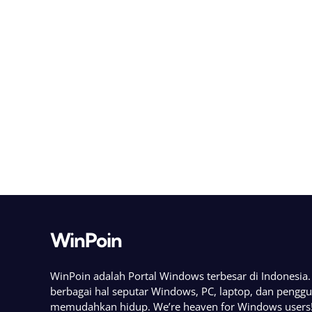
WinPoin
WinPoin adalah Portal Windows terbesar di Indonesi
berbagai hal seputar Windows, PC, laptop, dan pengg
memudahkan hidup. We’re heaven for Windows users