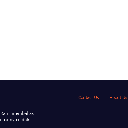
Contact Us
About Us
a. Kami membahas
unaannya untuk
!