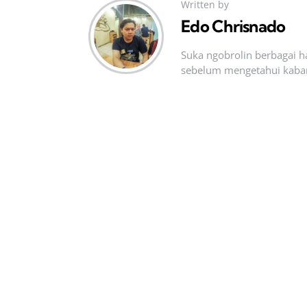
Written by
Edo Chrisnado
Suka ngobrolin berbagai ha
sebelum mengetahui kabar t