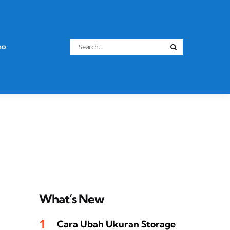
Search
no
Search
for:
What’s New
Cara Ubah Ukuran Storage