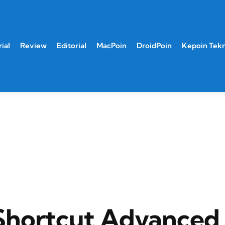
ial
Review
Editorial
MacPoin
DroidPoin
Kepoin Tek
Shortcut Advanced