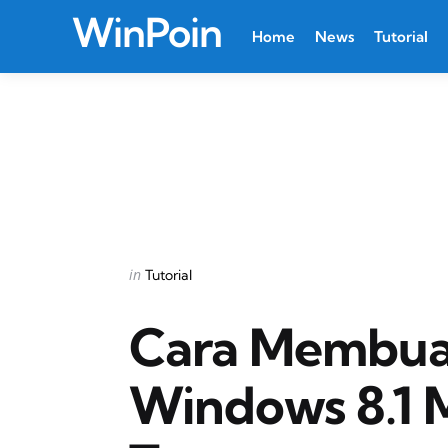
WinPoin
Home
News
Tutorial
Categories
Posted
in
Tutorial
in
Cara Membuat
Windows 8.1 