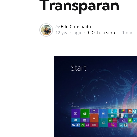
Transparan
Posted
by
Edo Chrisnado
12 years ago
9 Diskusi seru!
1 min
by