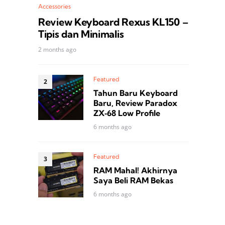
Accessories
Review Keyboard Rexus KL150 –
Tipis dan Minimalis
2 months ago
Featured
Tahun Baru Keyboard
Baru, Review Paradox
ZX‑68 Low Profile
6 months ago
Featured
RAM Mahal! Akhirnya
Saya Beli RAM Bekas
6 months ago