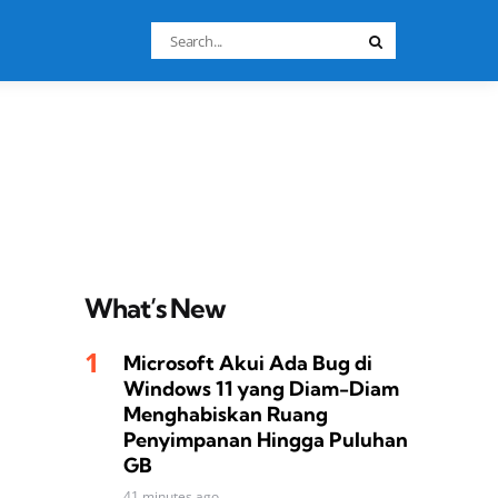
Search
Search
for:
What’s New
Microsoft Akui Ada Bug di
Windows 11 yang Diam-Diam
Menghabiskan Ruang
Penyimpanan Hingga Puluhan
GB
41 minutes ago