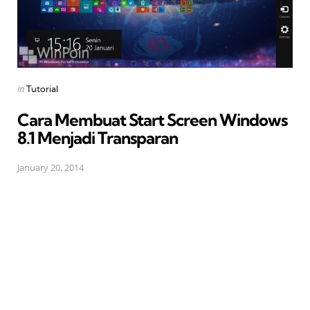
Posted
in
Tutorial
in
Cara Membuat Start Screen Windows
8.1 Menjadi Transparan
January 20, 2014