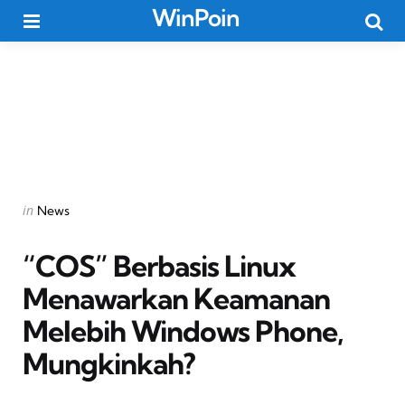
WinPoin
Menu
Searc
Categories
Posted
in
News
in
“COS” Berbasis Linux
Menawarkan Keamanan
Melebih Windows Phone,
Mungkinkah?