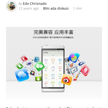
Posted
by
Edo Chrisnado
12 years ago
Blm ada diskusi
1 min
by