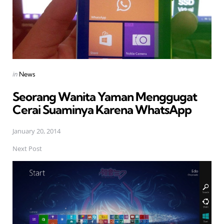
Posted
in
News
in
Seorang Wanita Yaman Menggugat
Cerai Suaminya Karena WhatsApp
January 20, 2014
Next Post