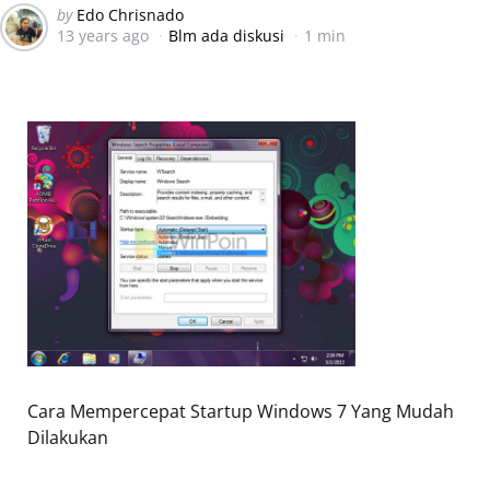
Posted
by
Edo Chrisnado
13 years ago
Blm ada diskusi
1 min
by
Cara Mempercepat Startup Windows 7 Yang Mudah
Dilakukan