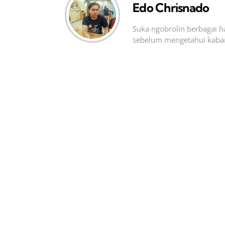
Edo Chrisnado
Suka ngobrolin berbagai ha
sebelum mengetahui kabar t