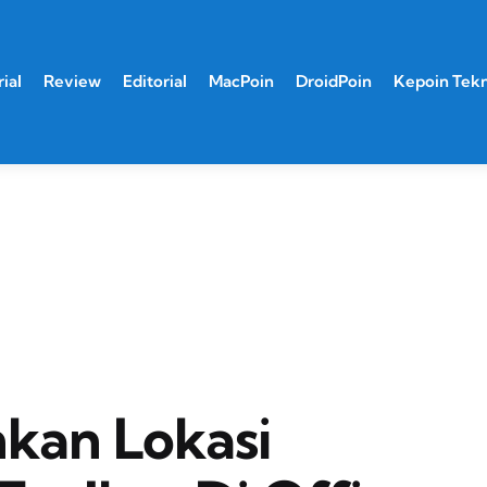
ial
Review
Editorial
MacPoin
DroidPoin
Kepoin Tek
kan Lokasi