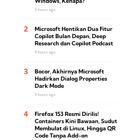
Windows, Kenapa?
9 hours ago
Microsoft Hentikan Dua Fitur
Copilot Bulan Depan, Deep
Research dan Copilot Podcast
9 hours ago
Bocor, Akhirnya Microsoft
Hadirkan Dialog Properties
Dark Mode
9 hours ago
Firefox 153 Resmi Dirilis!
Containers Kini Bawaan, Sudut
Membulat di Linux, Hingga QR
Code Tanpa Add-on