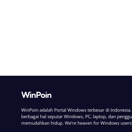
WinPoin
WinPoin adalah Portal Windows terbesar di Indonesi
berbagai hal seputar Windows, PC, laptop, dan pengg
memudahkan hidup. We’re heaven for Windows users