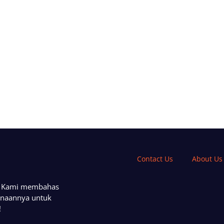
Contact Us
About Us
a. Kami membahas
unaannya untuk
!