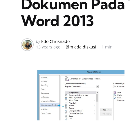
Dokumen Pada T
Word 2013
Posted
by
Edo Chrisnado
13 years ago
Blm ada diskusi
1 min
by