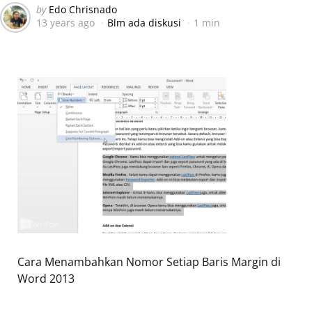
Posted
by
Edo Chrisnado
13 years ago
Blm ada diskusi
1 min
by
Cara Menambahkan Nomor Setiap Baris Margin di
Word 2013