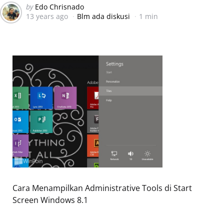
Posted
by
Edo Chrisnado
13 years ago
Blm ada diskusi
1 min
by
Cara Menampilkan Administrative Tools di Start
Screen Windows 8.1