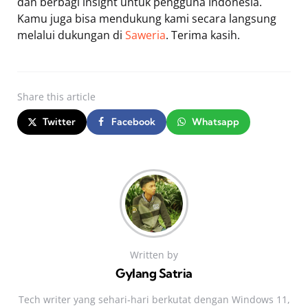
dan berbagi insight untuk pengguna Indonesia.
Kamu juga bisa mendukung kami secara langsung
melalui dukungan di
Saweria
. Terima kasih.
Share
this article
Twitter
Facebook
Whatsapp
Written by
Gylang Satria
Tech writer yang sehari‑hari berkutat dengan Windows 11,