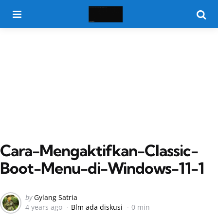
Menu
Searc
Cara-Mengaktifkan-Classic-
Boot-Menu-di-Windows-11-1
Posted
by
Gylang Satria
4 years ago
Blm ada diskusi
0 min
by