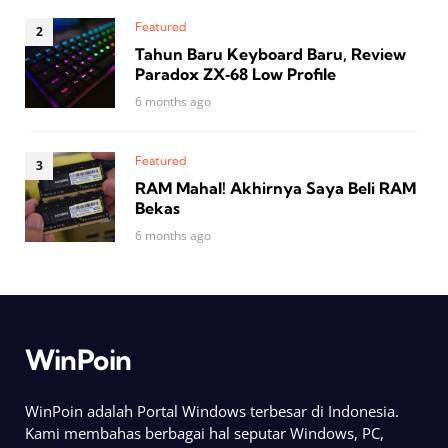
Featured
Tahun Baru Keyboard Baru, Review
Paradox ZX‑68 Low Profile
6 months ago
Featured
RAM Mahal! Akhirnya Saya Beli RAM
Bekas
6 months ago
WinPoin
WinPoin adalah Portal Windows terbesar di Indonesia.
Kami membahas berbagai hal seputar Windows, PC,