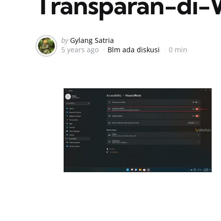
Transparan-di-
Posted
by
Gylang Satria
5 years ago
Blm ada diskusi
0 min
by