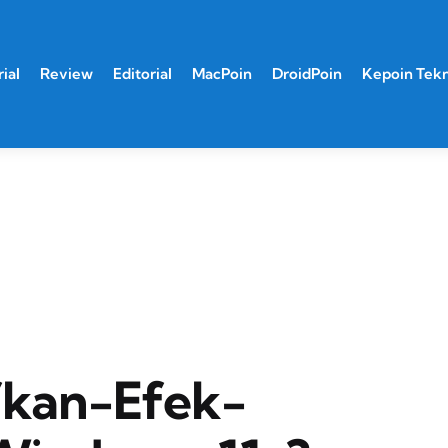
ial
Review
Editorial
MacPoin
DroidPoin
Kepoin Tek
fkan-Efek-