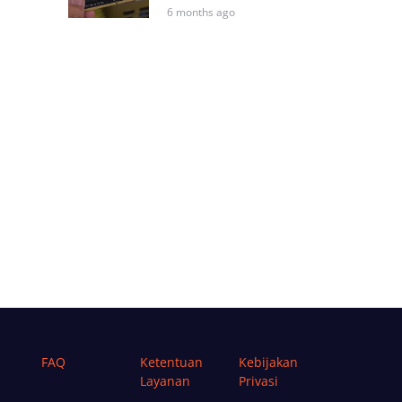
6 months ago
FAQ
Ketentuan
Kebijakan
Layanan
Privasi