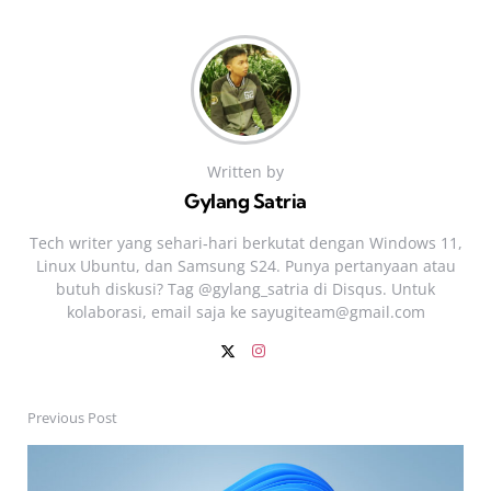
Written by
Gylang Satria
Tech writer yang sehari‑hari berkutat dengan Windows 11,
Linux Ubuntu, dan Samsung S24. Punya pertanyaan atau
butuh diskusi? Tag @gylang_satria di Disqus. Untuk
kolaborasi, email saja ke
sayugiteam@gmail.com
Previous Post
Post
navigation