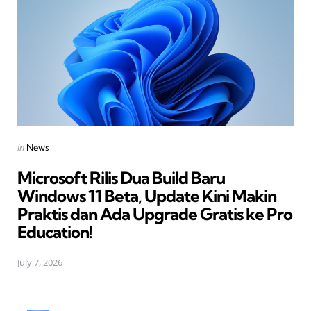
Posted
in
News
in
Microsoft Rilis Dua Build Baru
Windows 11 Beta, Update Kini Makin
Praktis dan Ada Upgrade Gratis ke Pro
Education!
July 7, 2026