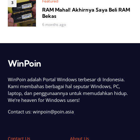
Featured
RAM Mahal! Akhirnya Saya Beli RAM
Bekas
6 months ago
WinPoin
WinPoin adalah Portal Windows terbesar di Indonesia.
Kami membahas berbagai hal seputar Windows, PC,
laptop, dan penggunaannya untuk memudahkan hidup.
We’re heaven for Windows users!
Contact us:
winpoin@poin.asia
Contact Us
About Us