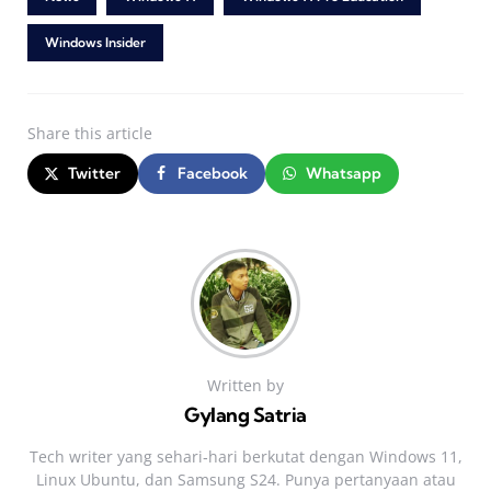
Windows Insider
Share
this article
Twitter
Facebook
Whatsapp
Written by
Gylang Satria
Tech writer yang sehari‑hari berkutat dengan Windows 11,
Linux Ubuntu, dan Samsung S24. Punya pertanyaan atau