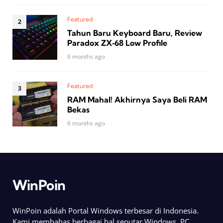
Featured
Tahun Baru Keyboard Baru, Review
Paradox ZX‑68 Low Profile
6 months ago
Featured
RAM Mahal! Akhirnya Saya Beli RAM
Bekas
6 months ago
WinPoin
WinPoin adalah Portal Windows terbesar di Indonesia.
Kami membahas berbagai hal seputar Windows, PC,